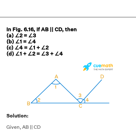
In Fig. 6.16, if AB || CD, then
(a) ∠2 = ∠3
(b) ∠1 = ∠4
(c) ∠4 = ∠1 + ∠2
(d) ∠1 + ∠2 = ∠3 + ∠4
Solution:
Given, AB || CD